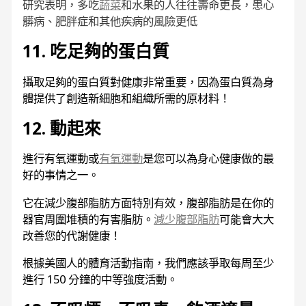
研究表明，多吃
蔬菜
和水果的人往往壽命更長，患心
髒病、肥胖症和其他疾病的風險更低
11. 吃足夠的蛋白質
攝取
足
夠
的蛋白質
對健康非常
重要，因為蛋白質為身
體提供了創造新細胞和組織所需的原材料！
12. 動起來
進行有氧運動或
有氧運動
是您可以為身心健康做的最
好的事情之一。
它在減少腹部脂肪方面特別有效，腹部脂肪是在你的
器官周圍堆積的有害脂肪。
減少腹部脂肪
可能會大大
改善您的代謝健康！
根據美國人的體育活動指南，我們應該爭取每周至少
進行 150 分鐘的中等強度活動。