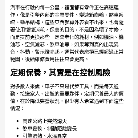
汽車在行駛的每一公里，裡面都有零件正在高速運
作，像是引擎內部的金屬零件、變速箱齒輪、煞車系
統、懸吊結構，這些東西就算外表看不出來，也會隨
著使用慢慢消耗，保養的目的，不是因為壞了才修，
而是提前更換那些一定會老化的耗材，例如機油、機
油芯、空氣濾芯、煞車油等，如果等到真的出現異
音、抖動、警示燈亮起，通常代表磨損已經超過正常
範圍，後續維修費用往往只會更高。
定期保養，其實是在控制風險
對多數人來說，車子不只是代步工具，而是每天通
勤、接送家人、出遊的重要夥伴，定期保養最大的價
值，在於降低突發狀況，很少有人希望遇到下面這些
情況：
高速公路上突然熄火
煞車變軟、制動距離變長
引擎過熱、水溫異常