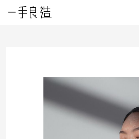
跳
至
主
要
內
容