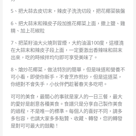
5、把大蒜去皮切末，辣皮子洗洗切段，把花椰菜裝盤
6、把大蒜末和辣皮子段加進花椰菜上面，撒上鹽、雞
精、加上花椒粒
7、把菜籽油大火燒到冒煙，大約油溫100度，這樣澆
在大蒜末和辣皮子段上面，一定要激出香辣味和蒜末
出來，吃的時候拌均勻即可享受美味了。
8、熗炒花椰菜，做法特別的簡單，但是味道和營養不
可小看，即使你新手，不會烹炸煎炒，但是這道菜，
你絕對不會失手，小伙伴們趁著春天多吃吧。
可可的美食，最關心的事就是家人的一日三餐，最大
的愛好是創意各種美食。食譜只是分享自己製作美食
的過程，不是唯一的標準。每個人的喜好不同，請多
多包容，也請大家多多點贊、收藏、轉發，您的轉發
是對可可最大的鼓勵！