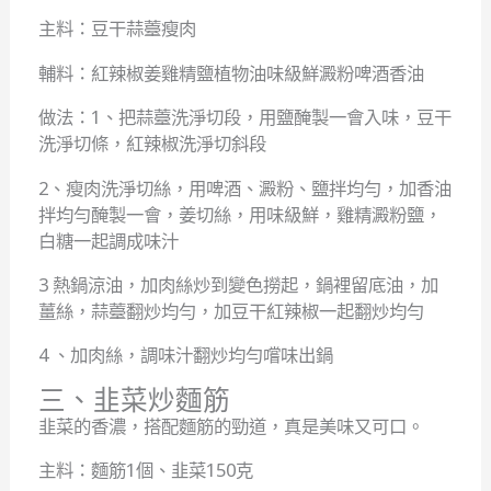
主料：豆干蒜薹瘦肉
輔料：紅辣椒姜雞精鹽植物油味級鮮澱粉啤酒香油
做法：1、把蒜薹洗淨切段，用鹽醃製一會入味，豆干
洗淨切條，紅辣椒洗淨切斜段
2、瘦肉洗淨切絲，用啤酒、澱粉、鹽拌均勻，加香油
拌均勻醃製一會，姜切絲，用味級鮮，雞精澱粉鹽，
白糖一起調成味汁
3 熱鍋涼油，加肉絲炒到變色撈起，鍋裡留底油，加
薑絲，蒜薹翻炒均勻，加豆干紅辣椒一起翻炒均勻
4 、加肉絲，調味汁翻炒均勻嚐味出鍋
三、韭菜炒麵筋
韭菜的香濃，搭配麵筋的勁道，真是美味又可口。
主料：麵筋1個、韭菜150克