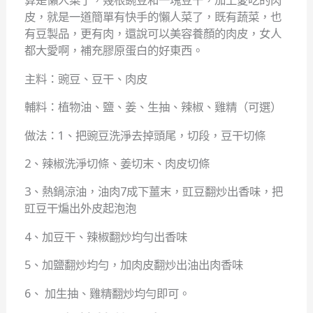
皮，就是一道簡單有快手的懶人菜了，既有蔬菜，也
有豆製品，更有肉，還說可以美容養顏的肉皮，女人
都大愛啊，補充膠原蛋白的好東西。
主料：豌豆、豆干、肉皮
輔料：植物油、鹽、姜、生抽、辣椒、雞精（可選）
做法：1、把豌豆洗淨去掉頭尾，切段，豆干切條
2、辣椒洗淨切條、姜切末、肉皮切條
3、熱鍋涼油，油肉7成下薑末，豇豆翻炒出香味，把
豇豆干煸出外皮起泡泡
4、加豆干、辣椒翻炒均勻出香味
5、加鹽翻炒均勻，加肉皮翻炒出油出肉香味
6、 加生抽、雞精翻炒均勻即可。