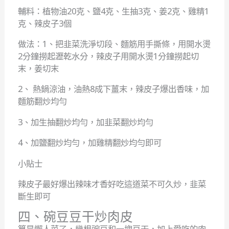
輔料：植物油20克、鹽4克、生抽3克、姜2克、雞精1
克、辣皮子3個
做法：1、把韭菜洗淨切段、麵筋用手撕條，用開水燙
2分鐘撈起瀝乾水分，辣皮子用開水燙1分鐘撈起切
末，姜切末
2、 熱鍋涼油，油熱8成下薑末，辣皮子爆出香味，加
麵筋翻炒均勻
3、加生抽翻炒均勻，加韭菜翻炒均勻
4、加鹽翻炒均勻，加雞精翻炒均勻即可
小貼士
辣皮子最好爆出辣味才香好吃這道菜不可久炒，韭菜
斷生即可
四、碗豆豆干炒肉皮
算是懶人菜了，幾根豌豆和一塊豆干，加上愛吃的肉