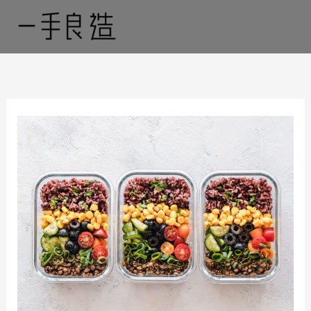
跳
至
主
要
內
容