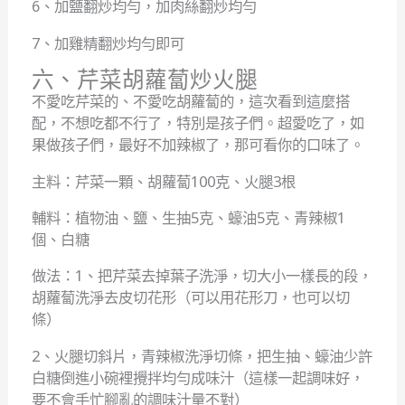
6、加鹽翻炒均勻，加肉絲翻炒均勻
7、加雞精翻炒均勻即可
六、芹菜胡蘿蔔炒火腿
不愛吃芹菜的、不愛吃胡蘿蔔的，這次看到這麼搭
配，不想吃都不行了，特別是孩子們。超愛吃了，如
果做孩子們，最好不加辣椒了，那可看你的口味了。
主料：芹菜一顆、胡蘿蔔100克、火腿3根
輔料：植物油、鹽、生抽5克、蠔油5克、青辣椒1
個、白糖
做法：1、把芹菜去掉葉子洗淨，切大小一樣長的段，
胡蘿蔔洗淨去皮切花形（可以用花形刀，也可以切
條）
2、火腿切斜片，青辣椒洗淨切條，把生抽、蠔油少許
白糖倒進小碗裡攪拌均勻成味汁（這樣一起調味好，
要不會手忙腳亂的調味汁量不對）