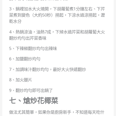
3、鍋裡加水大火燒開，下胡蘿蔔煮1分鐘左右、下芹
菜煮到變色（大約50秒）撈起，下涼水過涼撈起，瀝
乾水分
4、熱鍋涼油，油熱7成，下焯水過芹菜和胡蘿蔔大火
翻炒均勻出芹菜香味
5、下辣椒翻炒均勻出辣味
6、加鹽翻炒均勻
7、加調味汁翻炒均勻，最好大火快遞翻炒
8、加火腿片
9、翻炒均勻即可出鍋了
七、熗炒花椰菜
做法尤其簡單，如果你是廚房新手，不知道每天吃什