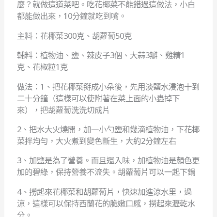
麼？就做這道菜吧。吃花椰菜不能錯過這做法，小白
都能做出來，10分鐘就吃到嘴。
主料：花椰菜300克、胡蘿蔔50克
輔料：植物油、鹽、辣皮子3個、大蒜3瓣、雞精1
克、花椒粒1克
做法：1、把花椰菜掰成小朵後，先用淡鹽水浸泡十到
二十分鐘（這樣可以使附著在菜上面的小蟲掉下
來），把胡蘿蔔洗洗切成片
2、把水大火燒開，加一小勺鹽和幾滴植物油，下花椰
菜拌均勻，大火煮到變色斷生，大約2分鐘左右
3、加鹽是為了營養。而且還入味，加植物油是顏色更
加的碧綠，保持營養不流失。胡蘿蔔片可以一起下鍋
4、撈起來花椰菜和胡蘿蔔片，快速加進涼水里，過
涼，這樣可以保持西蘭花的脆嫩口感，撈起來瀝乾水
分。