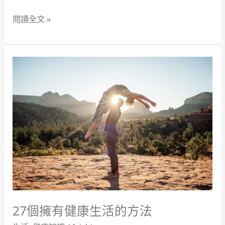
體
閱讀全文 »
更
輕
鬆！
27
個
擁
有
健
康
生
活
的
方
法
27個擁有健康生活的方法