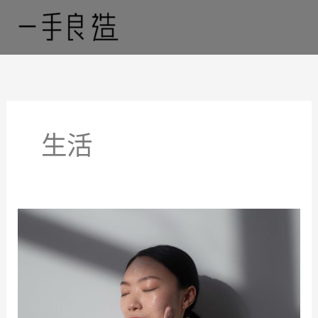
跳
至
主
要
內
容
生活
日
常
簡
單
七
個