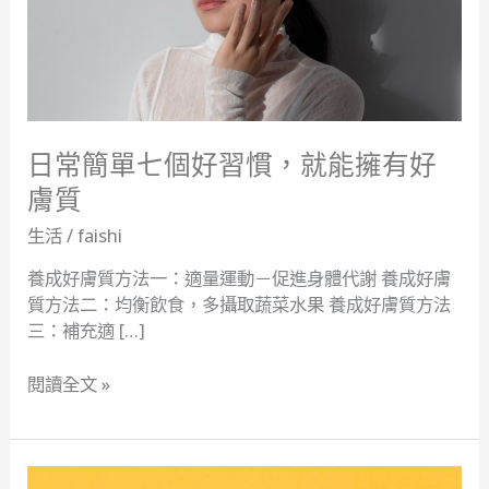
好
習
慣，
就
能
擁
有
日常簡單七個好習慣，就能擁有好
好
膚質
膚
生活
/
faishi
質
養成好膚質方法一：適量運動－促進身體代謝 養成好膚
質方法二：均衡飲食，多攝取蔬菜水果 養成好膚質方法
三：補充適 […]
閱讀全文 »
掌