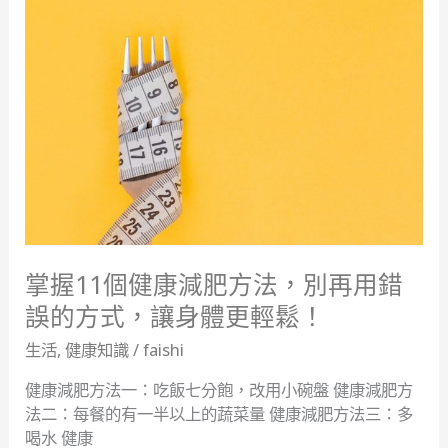
握
11
個
健
康
減
肥
方
法，
別
再
用
掌握11個健康減肥方法，別再用錯
錯
誤的方式，讓身體更輕鬆！
誤
生活
,
健康知識
/
faishi
的
方
健康減肥方法一：吃飯七分飽，改用小碗盤 健康減肥方
式，
法二：每餐的有一半以上的蔬菜量 健康減肥方法三：多
讓
喝水 健康
身