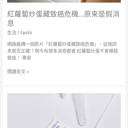
來
是
紅蘿蔔炒蛋藏致癌危機…原來是假消
假
息
消
生活
/
faishi
息
網路瘋傳一個影片「紅蘿蔔炒蛋藏致癌危機」，這個訊
息是否正確？現今有很多消息都會 紅蘿蔔炒蛋不會導致
致癌！ 專家
閱讀全文 »
快
篩
劑
要
怎