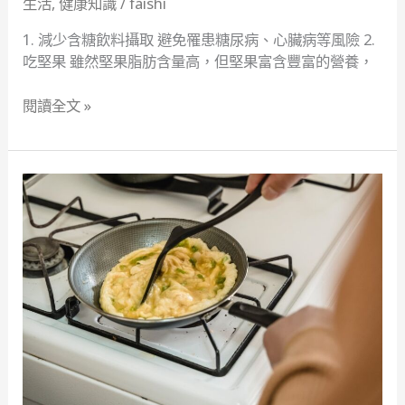
生活
,
健康知識
/
faishi
1. 減少含糖飲料攝取 避免罹患糖尿病、心臟病等風險 2.
吃堅果 雖然堅果脂肪含量高，但堅果富含豐富的營養，
閱讀全文 »
紅
蘿
蔔
炒
蛋
藏
致
癌
危
機…
原