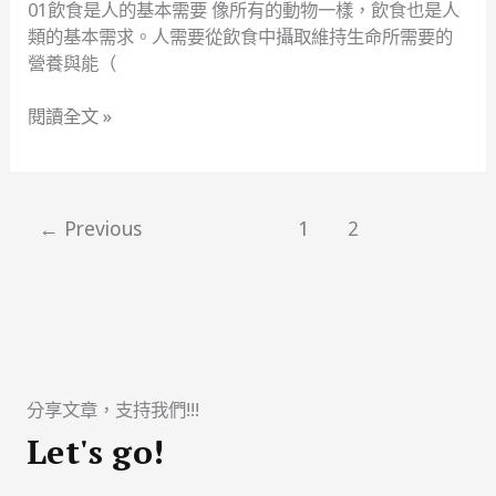
—
01飲食是人的基本需要 像所有的動物一樣，飲食也是人
健
類的基本需求。人需要從飲食中攝取維持生命所需要的
康
營養與能（
飲
食
閱讀全文 »
常
識
←
Previous
1
2
分享文章，支持我們!!!
Let's go!