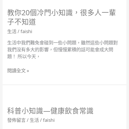
你
20
教你20個冷門小知識，很多人一輩
個
子不知道
冷
生活
/
faishi
門
小
生活中我們難免會碰到一些小問題，雖然這些小問題對
知
我們沒有多大的影響，但慢慢累積的話可能會成大問
識，
題！ 所以今天，
很
多
閱讀全文 »
人
一
輩
子
科
不
普
知
小
科普小知識—健康飲食常識
道
知
發佈留言
/
生活
/
faishi
識